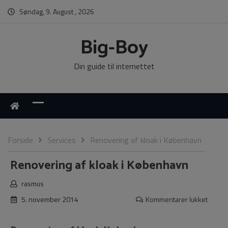
Søndag, 9. August , 2026
Big-Boy
Din guide til internettet
Forside
Services
Renovering af kloak i København
Renovering af kloak i København
rasmus
5. november 2014
Kommentarer lukket
til
Renov
af