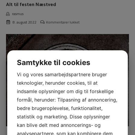
Alt til festen Næstved
rasmus
til
8. august 2022
Kommentarer lukket
Alt
til
festen
Næstved
Samtykke til cookies
Vi og vores samarbejdspartnere bruger
teknologier, herunder cookies, til at
indsamle oplysninger om dig til forskellige
formål, herunder: Tilpasning af annoncering,
bedre brugeroplevelse, funktionalitet,
statistik og marketing. Disse oplysninger
kan blive delt med annoncerings- og
analysepartnere, som kan kombinere dem