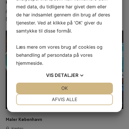
Kloakmester København og Rødovre
med data, du tidligere har givet dem eller
Finn
de har indsamlet gennem din brug af deres
til
5. juli 2022
Kommentarer lukket
tjenester. Ved at klikke på 'OK' giver du
Kloakmester
København
samtykke til disse formål.
og
Rødovre
Læs mere om vores brug af cookies og
behandling af persondata på vores
hjemmeside.
VIS
DETALJER
JA
NEJ
OK
JA
NEJ
NØDVENDIGE
PRÆFERENCER
AFVIS ALLE
JA
NEJ
JA
NEJ
MARKETING
STATISTIK
Maler København
Kresten