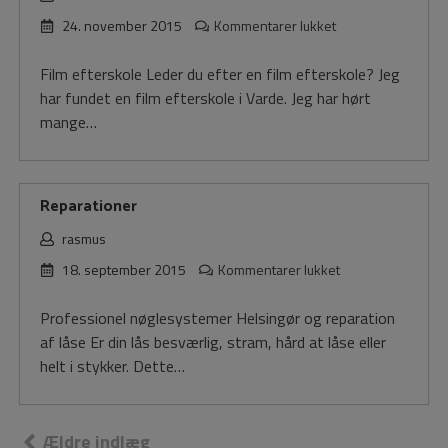
til
24. november 2015
Kommentarer lukket
Film
efterskole
Film efterskole Leder du efter en film efterskole? Jeg
har fundet en film efterskole i Varde. Jeg har hørt
mange…
Reparationer
rasmus
til
18. september 2015
Kommentarer lukket
Reparationer
Professionel nøglesystemer Helsingør og reparation
af låse Er din lås besværlig, stram, hård at låse eller
helt i stykker. Dette…
Navigation
Ældre indlæg