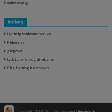
undervisning
Indlæg
Hyr billig hvidevare service
Kildemoes
Julegaver
Lydstudie til biografreklamer
Billig flytning København
Copyright 2018. All rights reserved
|
Big-boy.dk