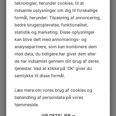
LED
teknologier, herunder cookies, til at
Indendørs LED skærm og in store TV Har du tænkt på
skærm
indsamle oplysninger om dig til forskellige
at investere i en indendørs LED skærm eller et…
formål, herunder: Tilpasning af annoncering,
bedre brugeroplevelse, funktionalitet,
Hulmursisolering Odense
statistik og marketing. Disse oplysninger
kan blive delt med annoncerings- og
rasmus
analysepartnere, som kan kombinere dem
til
19. juli 2016
Kommentarer lukket
med data, du tidligere har givet dem eller
Hulmursisolering
Odense
de har indsamlet gennem din brug af deres
Få et tilbud på hulmursisolering Odense Dette firma
tilbyder hulmursisolering Odense til gode
tjenester. Ved at klikke på 'OK' giver du
konkurrencedygtige priser. De leverer altid deres
samtykke til disse formål.
arbejde…
Læs mere om vores brug af cookies og
behandling af persondata på vores
Stort udvalg af legetøj
hjemmeside.
Rikke
VIS
DETALJER