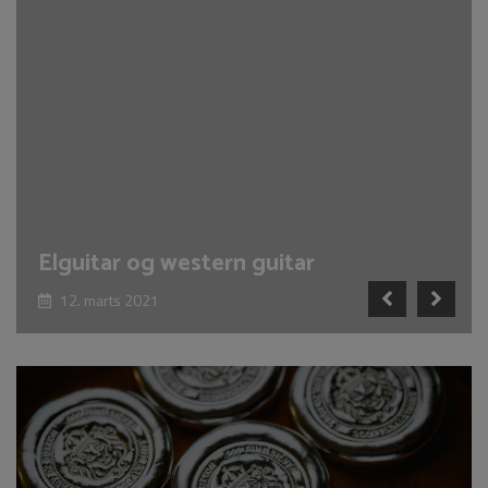
Elguitar og western guitar
12. marts 2021