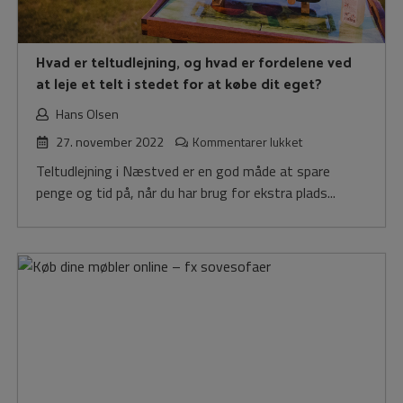
Hvad er teltudlejning, og hvad er fordelene ved
at leje et telt i stedet for at købe dit eget?
Hans Olsen
til
27. november 2022
Kommentarer lukket
Hvad
Teltudlejning i Næstved er en god måde at spare
er
penge og tid på, når du har brug for ekstra plads...
teltudlejning,
og
hvad
er
fordelene
ved
at
leje
et
telt
i