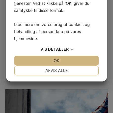
tjenester. Ved at klikke på 'OK' giver du
samtykke til disse formål.
Læs mere om vores brug af cookies og
behandling af persondata på vores
Møbler Odense
hjemmeside.
rasmus
VIS
DETALJER
til
25. februar 2022
Kommentarer lukket
Møbler
Mistral møbler Hos denne webshop finder du et stort
JA
NEJ
OK
JA
NEJ
Odense
udvalg af Mistral tv møbel. Jeg fandt dette firma da
NØDVENDIGE
PRÆFERENCER
AFVIS ALLE
jeg...
JA
NEJ
JA
NEJ
MARKETING
STATISTIK