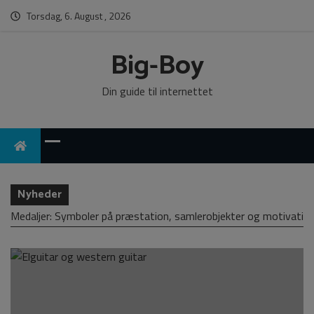
Torsdag, 6. August , 2026
Big-Boy
Din guide til internettet
Nyheder
Medaljer: Symboler på præstation, samlerobjekter og motivatio
Medaljer: Symboler på præstation, samlerobjekter og
Me
motivation
mo