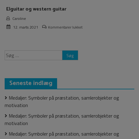
Elguitar og western guitar
Caroline
til
12. marts 2021
Kommentarer lukket
Elguitar
og
western
guitar
Søg
efter:
Seneste indlæg
Medaljer: Symboler på præstation, samlerobjekter og
motivation
Medaljer: Symboler på præstation, samlerobjekter og
motivation
Medaljer: Symboler på præstation, samlerobjekter og