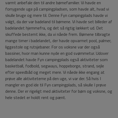
varmt anbefale den til andre børnefamilier. Vi havde en
forrygende uge på campingpladsen, som havde alt, hvad vi
skulle bruge og mere til. Denne Fyn campingplads havde vi
valgt, da der var badeland til børnene. Vi havde set billeder af
badelandet hjemmefra, og det så rigtig lækkert ud. Det
skuffede bestemt ikke, da vi nåede frem. Børnene tilbragte
mange timer i badelandet, der havde opvarmet pool, palmer,
liggestole og rutsjebaner. For os voksne var der også
bassiner, hvor man kunne nyde en god svømmetur. Udover
badelandet havde Fyn campingplads også aktiviteter som
basketball, fodbold, segways, hoppeborge, strand, sejle
efter speedbåd og meget mere. Vi nåede ikke engang at
prøve alle aktiviteterne på den uge, vi var der. Så hvis I
mangler en god ide til Fyn campingplads, så skulle I prøve
denne. Der er rigeligt med aktiviteter for børn og voksne, og
hele stedet er holdt rent og pænt.