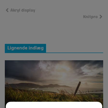
Indlægsnavigation
Akryl display
Knitpro
Lignende indlæg