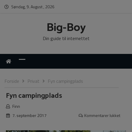
Søndag, 9. August , 2026
Big-Boy
Din guide til internettet
Forside
Privat
Fyn campingplads
Fyn campingplads
Finn
7. september 2017
Kommentarer lukket
til
Fyn
campi