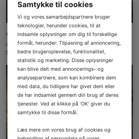
Samtykke til cookies
Vi og vores samarbejdspartnere bruger
teknologier, herunder cookies, til at
Weekendophold
indsamle oplysninger om dig til forskellige
formål, herunder: Tilpasning af annoncering,
rasmus
bedre brugeroplevelse, funktionalitet,
til
30. september 2022
Kommentarer lukket
Weekendophold
statistik og marketing. Disse oplysninger
kan blive delt med annoncerings- og
analysepartnere, som kan kombinere dem
med data, du tidligere har givet dem eller
de har indsamlet gennem din brug af deres
tjenester. Ved at klikke på 'OK' giver du
samtykke til disse formål.
Læs mere om vores brug af cookies og
behandling af persondata på vores