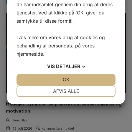
de har indsamlet gennem din brug af deres
tjenester. Ved at klikke på 'OK' giver du
samtykke til disse formål.
Læs mere om vores brug af cookies og
behandling af persondata på vores
hjemmeside.
VIS
DETALJER
JA
NEJ
OK
JA
NEJ
NØDVENDIGE
PRÆFERENCER
AFVIS ALLE
JA
NEJ
JA
NEJ
Medaljer: Symboler på præstation, samlerobjekter og
MARKETING
STATISTIK
motivation
Hans Olsen
til
15. juli 2026
Kommentarer lukket