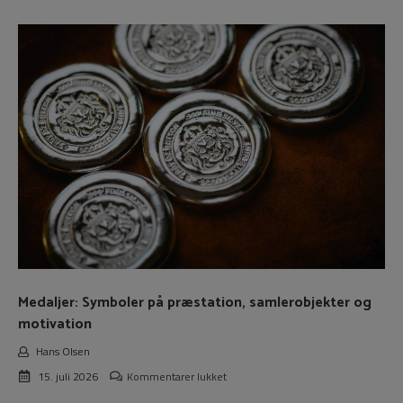
Medaljer:
Symboler
på
præstation,
samlerobjekter
og
motivation
Medaljer: Symboler på præstation, samlerobjekter og
motivation
Hans Olsen
til
15. juli 2026
Kommentarer lukket
Medaljer: