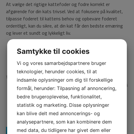
At vælge det rigtige kattefoder og fodre korrekt er
afgørende for din kats trivsel. Ved at fokusere på kvalitet,
tilpasse foderet til kattens behov og opbevare foderet
ordentligt, kan du sikre, at din kat får den bedste ernæring
og lever et sundt og lykkeligt liv.
Samtykke til cookies
Vi og vores samarbejdspartnere bruger
Indlægsnavigation
Parterapi i Kolding: Styrk dit forhold gennem
teknologier, herunder cookies, til at
terapi
indsamle oplysninger om dig til forskellige
Professionel genoptræning og støtte på
formål, herunder: Tilpasning af annoncering,
rehabiliteringscenter i Middelfart
bedre brugeroplevelse, funktionalitet,
statistik og marketing. Disse oplysninger
kan blive delt med annoncerings- og
analysepartnere, som kan kombinere dem
med data, du tidligere har givet dem eller
Lignende indlæg