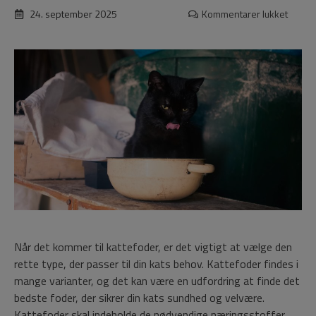
24. september 2025
Kommentarer lukket
til
Sådan
vælge
og
fodrer
du
din
kat
med
det
bedst
kattef
Når det kommer til kattefoder, er det vigtigt at vælge den
rette type, der passer til din kats behov. Kattefoder findes i
mange varianter, og det kan være en udfordring at finde det
bedste foder, der sikrer din kats sundhed og velvære.
Kattefoder skal indeholde de nødvendige næringsstoffer,