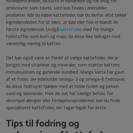
hovedbestanddel, da katte er kødædere og har brug for
aminosyrer som taurin, som kun findes i animalske
produkter. Når du køber kattefoder, bør du derfor altid tjekke
ingredienslisten for at sikre, at kød eller fisk er blandt de
første ingredienser. Undgå
kattefoder
med for mange
fyldstoffer som korn og majs, da disse ikke bidrager med
væsentlig næring til katten.
Det kan også være en fordel at vælge kattefoder, der er
beriget med vitaminer og mineraler, som støtter kattens
immunsystem og generelle sundhed. Mange katte har gavn
af et foder, der indeholder omega-3 og omega-6 fedtsyrer,
da disse fedtsyrer hjælper med at holde huden og pelsen
sund og skinnende. Hvis din kat har særlige behov, for
eksempel allergier eller fordøjelsesproblemer, kan du finde
specialiseret kattefoder, der tager højde for dette.
Tips til fodring og