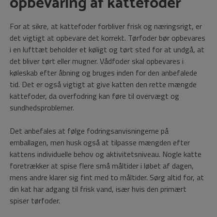
opbevaring af kattefoder
For at sikre, at kattefoder forbliver frisk og næringsrigt, er
det vigtigt at opbevare det korrekt. Tørfoder bør opbevares
i en lufttæt beholder et køligt og tørt sted for at undgå, at
det bliver tørt eller mugner. Vådfoder skal opbevares i
køleskab efter åbning og bruges inden for den anbefalede
tid. Det er også vigtigt at give katten den rette mængde
kattefoder, da overfodring kan føre til overvægt og
sundhedsproblemer.
Det anbefales at følge fodringsanvisningerne på
emballagen, men husk også at tilpasse mængden efter
kattens individuelle behov og aktivitetsniveau. Nogle katte
foretrækker at spise flere små måltider i løbet af dagen,
mens andre klarer sig fint med to måltider. Sørg altid for, at
din kat har adgang til frisk vand, især hvis den primært
spiser tørfoder.