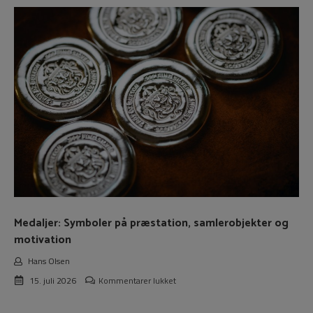
Symboler
på
præstation,
samlerobjekter
og
motivation
Medaljer: Symboler på præstation, samlerobjekter og
motivation
Hans Olsen
til
15. juli 2026
Kommentarer lukket
Medaljer:
Symboler